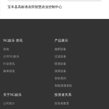
宝丰县高标准农田智慧农业控制中心
NG娱乐 资讯
产品展示
其他
施肥设备
公司NG娱乐
过滤设备
行业资讯
喷灌设备
媒体报道
滴灌设备
管材系列
智能灌溉系统
关于NG娱乐
投资者关系
公司简介
投资者教育