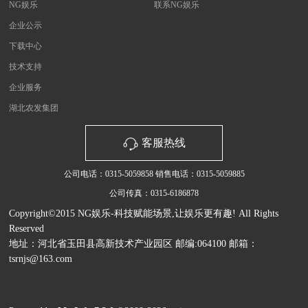
NG娱乐
联系NG娱乐
企业公示
下载中心
技术支持
企业服务
湖北农发集团
客服热线
公司电话：0315-5059858 销售电话：0315-5059885
公司传真：0315-6186878
Copyright©2015 NG娱乐-科技赋能场景,让娱乐更有趣! All Rights
Reserved
地址：河北省玉田县高新技术产业园区 邮编:064100 邮箱：
tsrnjs@163.com