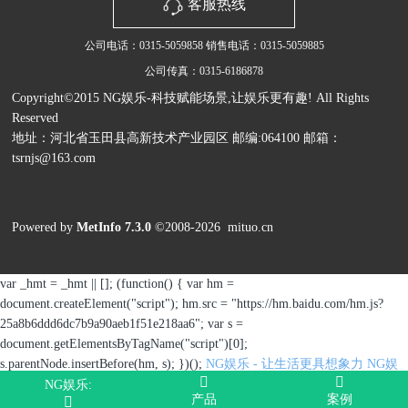
客服热线
公司电话：0315-5059858 销售电话：0315-5059885
公司传真：0315-6186878
Copyright©2015 NG娱乐-科技赋能场景,让娱乐更有趣! All Rights
Reserved
地址：河北省玉田县高新技术产业园区 邮编:064100 邮箱：
tsrnjs@163.com
Powered by
MetInfo 7.3.0
©2008-2026
mituo.cn
var _hmt = _hmt || []; (function() { var hm =
document.createElement("script"); hm.src = "https://hm.baidu.com/hm.js?
25a8b6ddd6dc7b9a90aeb1f51e218aa6"; var s =
document.getElementsByTagName("script")[0];
s.parentNode.insertBefore(hm, s); })();
NG娱乐 - 让生活更具想象力
NG娱
乐-梦想照进现实,努力成就未来!
NG娱乐官网-追求健康,你我一起成长
豪
NG娱乐:
产品
案例
门国际官网-追求健康,你我一起成长
LOGIN_豪门国际_豪门国际共创美