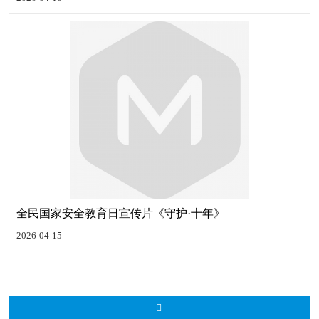
全民国家安全教育日宣传片《守护·十年》
2026-04-15