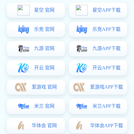
2026年全国保密宣传教育月公益海报
2026-04-16 09:06:13