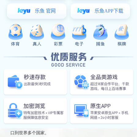
新乡、赛莱特新能源、河北慧收、云南隆润等分、子公司及生
产基地。NG娱乐是一家专业从事节水灌溉产品研发、生产制
造、灌溉工程设计、施工的综合性企业。公司主要生产产品包
括节水灌溉用首部过滤系统、自动化施肥系统、节水滴灌管
（带）、变频控制柜、喷灌设备、供水设备、管件、管材的研
发、制造、销售；节水灌溉工程设计、施工安装、技术咨询、
服务。公司以ISO9001认证为管理基础，产品经相关权威部门
检测各项指标均达到国家标准，取得灌溉甲壹级资质，水利水
电工程施工总承包贰级资质。 公司拥有国际先进水平的滴灌
带生产线、PVC生产线、PE管生产线。生产产品可广泛用于
温室大棚、大田农作物、果园、棉花等领域及山区、丘陵等干
旱地区给排水及节水工程。公司与国内多所大学、科研院所合
作，以创新的科学技术改造传统农业，着力提高我国干旱地区
农牧业用水利用率，产品畅销全国十几个省、市、自治区并出
口到世界多个国家。