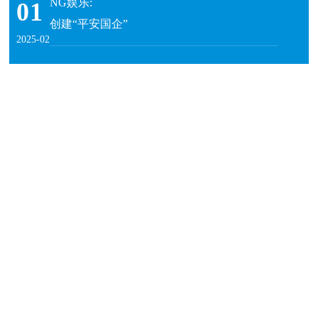
NG娱乐:
01
创建“平安国企”
2025-02
16
2026年全国保密宣传教育月公益海报
2026-04
2026年全国保密宣传教育月公益宣传片
全民国家安全教育日宣传片《守护·十年》