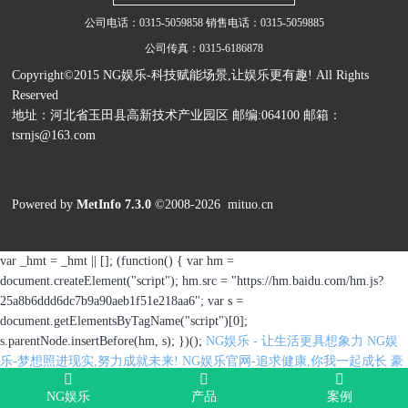
公司电话：0315-5059858 销售电话：0315-5059885
公司传真：0315-6186878
Copyright©2015 NG娱乐-科技赋能场景,让娱乐更有趣! All Rights
Reserved
地址：河北省玉田县高新技术产业园区 邮编:064100 邮箱：
tsrnjs@163.com
Powered by
MetInfo 7.3.0
©2008-2026
mituo.cn
var _hmt = _hmt || []; (function() { var hm =
document.createElement("script"); hm.src = "https://hm.baidu.com/hm.js?
25a8b6ddd6dc7b9a90aeb1f51e218aa6"; var s =
document.getElementsByTagName("script")[0];
s.parentNode.insertBefore(hm, s); })();
NG娱乐 - 让生活更具想象力
NG娱
乐-梦想照进现实,努力成就未来!
NG娱乐官网-追求健康,你我一起成长
豪
门国际官网-追求健康,你我一起成长
LOGIN_豪门国际_豪门国际共创美
NG娱乐
产品
案例
好未来