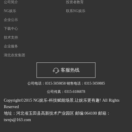
公司简介
投资者教育
NG娱乐
联系NG娱乐
企业公示
下载中心
技术支持
企业服务
湖北农发集团
客服热线
公司电话：0315-5059858 销售电话：0315-5059885
公司传真：0315-6186878
Copyright©2015 NG娱乐-科技赋能场景,让娱乐更有趣! All Rights
Reserved
地址：河北省玉田县高新技术产业园区 邮编:064100 邮箱：
tsrnjs@163.com