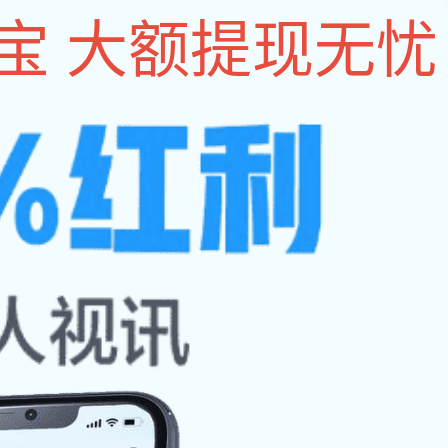
简体中文
投
资
者
教
育
联
系
NG
娱
乐
智能灌溉系统