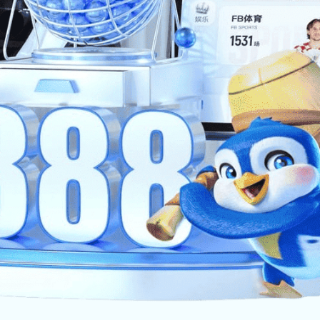
标
准
化
服
务
体
系
关于NG娱乐
投资者关系
公司简介
投资者教育
NG娱乐
联系NG娱乐
企业公示
下载中心
技术支持