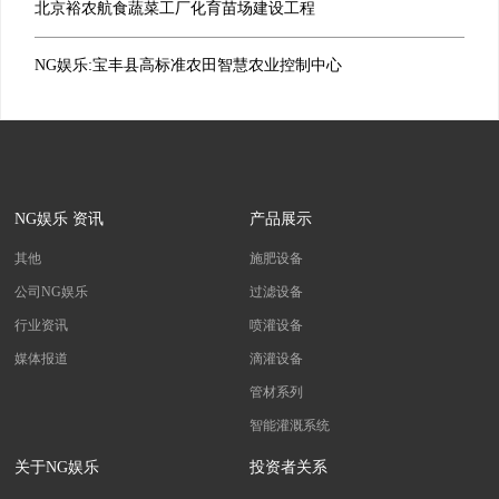
北京裕农航食蔬菜工厂化育苗场建设工程
NG娱乐:宝丰县高标准农田智慧农业控制中心
NG娱乐 资讯
产品展示
其他
施肥设备
公司NG娱乐
过滤设备
行业资讯
喷灌设备
媒体报道
滴灌设备
管材系列
智能灌溉系统
关于NG娱乐
投资者关系