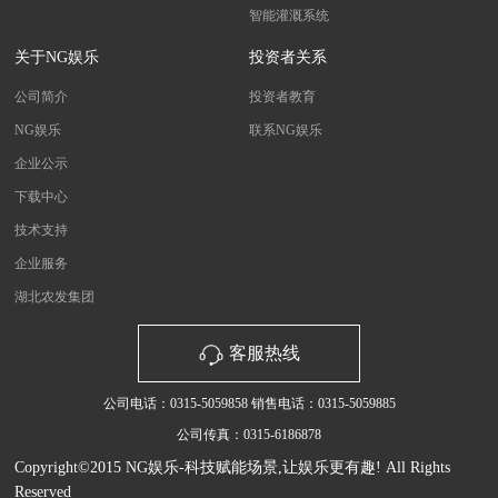
智能灌溉系统
关于NG娱乐
投资者关系
公司简介
投资者教育
NG娱乐
联系NG娱乐
企业公示
下载中心
技术支持
企业服务
湖北农发集团
客服热线
公司电话：0315-5059858 销售电话：0315-5059885
公司传真：0315-6186878
Copyright©2015 NG娱乐-科技赋能场景,让娱乐更有趣! All Rights
Reserved