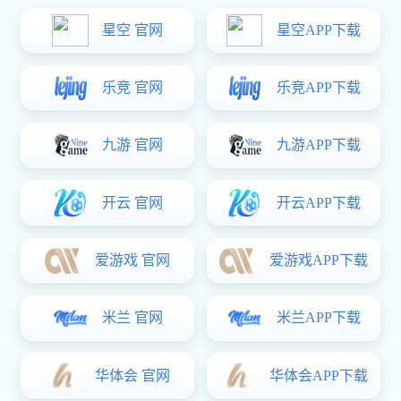
全民国家安全教育日宣传片《守护·十年》
2026-04-15 16:32:52
上一篇
下一篇