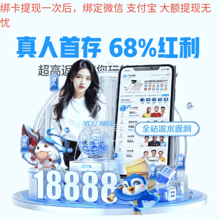
NG娱乐
NG娱乐
NG娱乐 资讯
您的位置：
网站NG娱乐
>
NG娱乐 资讯
>
其他